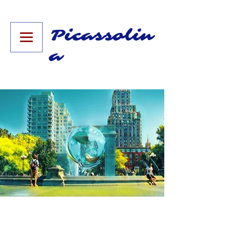
Picassolin
a​​