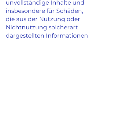
unvollständige Inhalte und
insbesondere für Schäden,
die aus der Nutzung oder
Nichtnutzung solcherart
dargestellten Informationen
entstehen, haftet allein der
Diensteanbieter der Seite,
auf welche verwiesen wurde,
nicht derjenige, der über
Links auf die jeweilige
Veröffentlichung lediglich
verweist.
Werden uns
Rechtsverletzungen
bekannt, werden die
externen Links durch uns
unverzüglich entfernt.